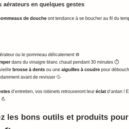
s aérateurs en quelques gestes
ommeaux de douche
ont tendance à se boucher au fil du temp
aérateur ou le pommeau délicatement ⚙️
emper
dans du vinaigre blanc chaud pendant 30 minutes ⏱️
vieille
brosse à dents
ou une
aiguilles à coudre
pour débouche
damment avant de revisser 💦
estes
d’entretien, vos robinets retrouveront leur
éclat
d’antan ! E
 💪
z les bons outils et produits pour