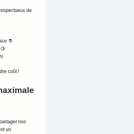
respectueux de
cace ⚗️
 🍋
🧼
dre coût !
 maximale
 partager nos
est un