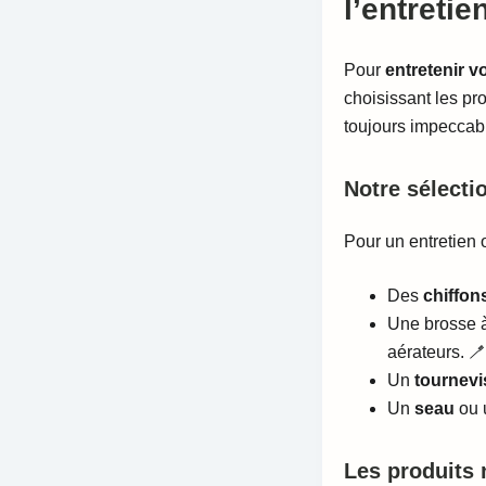
l’entretien
Pour
entretenir v
choisissant les pr
toujours impeccabl
Notre sélecti
Pour un entretien o
Des
chiffon
Une brosse à
aérateurs. 
Un
tournevi
Un
seau
ou
Les produits 