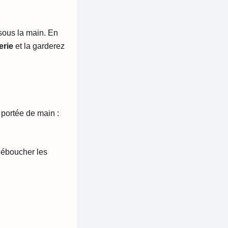
 sous la main. En
erie
et la garderez
portée de main :
 déboucher les