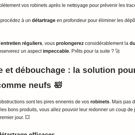
ètement vos robinets après le nettoyage pour prévenir les trac
, procédez à un
détartrage
en profondeur pour éliminer les dépô
’
entretien réguliers
, vous
prolongerez
considérablement la
du
onserverez un aspect
impeccable
. Prêts pour la suite ? 🚀
e et débouchage : la solution pou
 comme neufs 🛀
 obstructions sont les pires ennemis de vos
robinets
. Mais pas 
 les bons produits, vous allez pouvoir leur redonner un coup de j
remier jour. 💥
étartrage efficaces