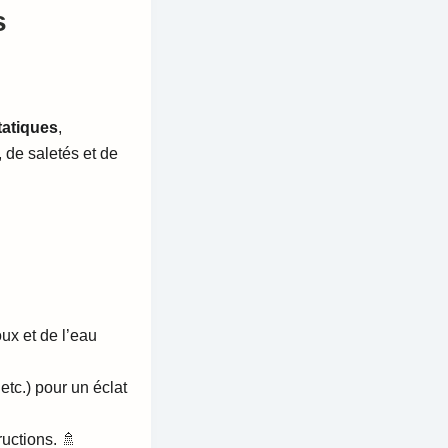
s
tatiques
,
, de saletés et de
ux et de l’eau
 etc.) pour un éclat
ructions. 🚿