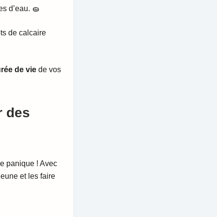
es d’eau. 🧽
ts de calcaire
rée de vie
de vos
r des
de panique ! Avec
eune et les faire