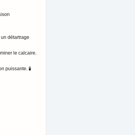
aison
 un détartrage
miner le calcaire.
on puissante. 🧪