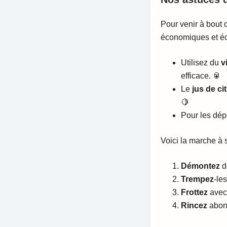
Pour venir à bout
économiques et éc
Utilisez du
v
efficace. 🥫
Le
jus de ci
🍋
Pour les dépô
Voici la marche à s
Démontez
d
Trempez
-le
Frottez
avec 
Rincez
abond