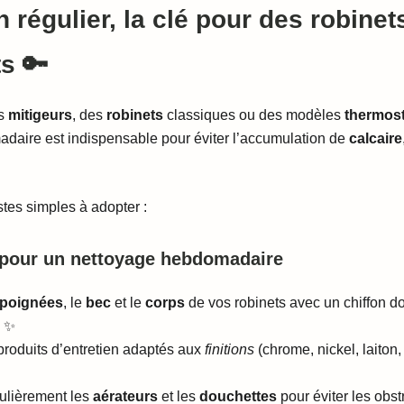
n régulier, la clé pour des robinet
ts 🔑
es
mitigeurs
, des
robinets
classiques ou des modèles
thermos
adaire est indispensable pour éviter l’accumulation de
calcaire
tes simples à adopter :
 pour un nettoyage hebdomadaire
poignées
, le
bec
et le
corps
de vos robinets avec un chiffon do
. ✨
produits d’entretien adaptés aux
finitions
(chrome, nickel, laiton,
ulièrement les
aérateurs
et les
douchettes
pour éviter les obst