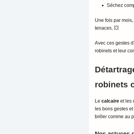
Séchez compl
Une fois par mois
tenaces. 💥
Avec ces gestes d
robinets et leur c
Détartrag
robinets
Le
calcaire
et les
les bons gestes et
briller comme au p
Nos astuces d