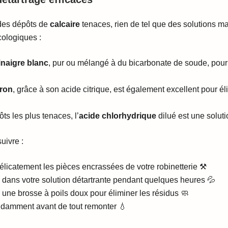
 des dépôts de
calcaire
tenaces, rien de tel que des solutions m
ologiques :
inaigre blanc
, pur ou mélangé à du bicarbonate de soude, pour
tron
, grâce à son acide citrique, est également excellent pour éli
ts les plus tenaces, l’
acide chlorhydrique
dilué est une soluti
uivre :
élicatement les pièces encrassées de votre robinetterie ⚒️
s dans votre solution détartrante pendant quelques heures 💦
une brosse à poils doux pour éliminer les résidus 🧼
amment avant de tout remonter 💧