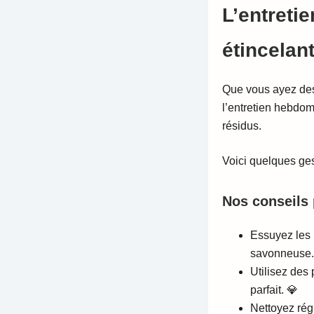
L’entretie
étincelan
Que vous ayez d
l’entretien hebdom
résidus.
Voici quelques ges
Nos conseils
Essuyez les
savonneuse
Utilisez des 
parfait. 💎
Nettoyez rég